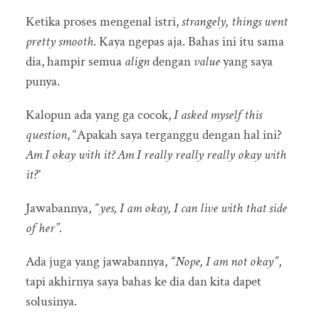
Ketika proses mengenal istri,
strangely, things went
pretty smooth
. Kaya ngepas aja. Bahas ini itu sama
dia, hampir semua
align
dengan
value
yang saya
punya.
Kalopun ada yang ga cocok,
I asked myself this
question
, “Apakah saya terganggu dengan hal ini?
Am I okay with it? Am I really really really okay with
it?
“
Jawabannya,
“yes, I am okay, I can live with that side
of her”.
Ada juga yang jawabannya,
“Nope, I am not okay”
,
tapi akhirnya saya bahas ke dia dan kita dapet
solusinya.