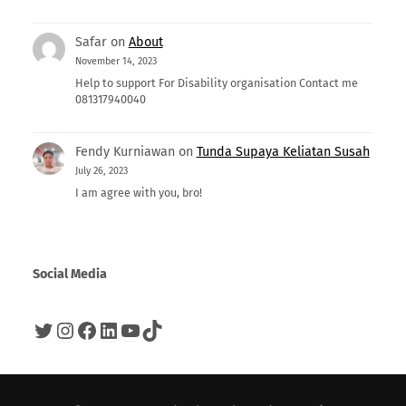
Safar
on
About
November 14, 2023
Help to support For Disability organisation Contact me
081317940040
Fendy Kurniawan
on
Tunda Supaya Keliatan Susah
July 26, 2023
I am agree with you, bro!
Social Media
Twitter
Instagram
Facebook
LinkedIn
YouTube
TikTok