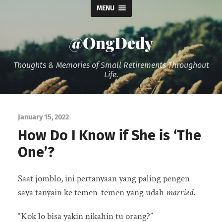
MENU
@OngDedy
Thoughts & Memories of Small Retirements Throughout
Life.
January 15, 2022
How Do I Know if She is ‘The
One’?
Saat jomblo, ini pertanyaan yang paling pengen
saya tanyain ke temen-temen yang udah
married
.
“Kok lo bisa yakin nikahin tu orang?”