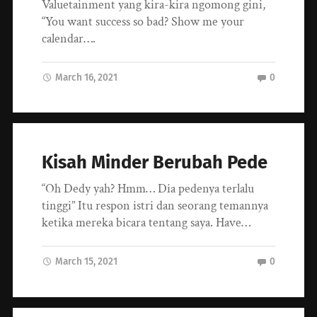
Valuetainment yang kira-kira ngomong gini,
“You want success so bad? Show me your
calendar….
March 16, 2021
0
Kisah Minder Berubah Pede
“Oh Dedy yah? Hmm… Dia pedenya terlalu
tinggi” Itu respon istri dan seorang temannya
ketika mereka bicara tentang saya. Have…
March 15, 2021
0