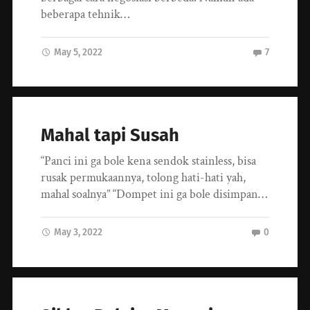
beberapa tehnik…
May 5, 2022
7
Mahal tapi Susah
“Panci ini ga bole kena sendok stainless, bisa
rusak permukaannya, tolong hati-hati yah,
mahal soalnya” “Dompet ini ga bole disimpan…
May 3, 2022
0