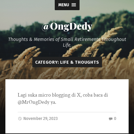
MENU
@OngDedy
Thoughts & Memories of Small Retirements Throughout
Life.
CATEGORY:
LIFE & THOUGHTS
Lagi suka micro blogging di X, coba baca di
@MrOngDedy ya.
November 29, 2023
0