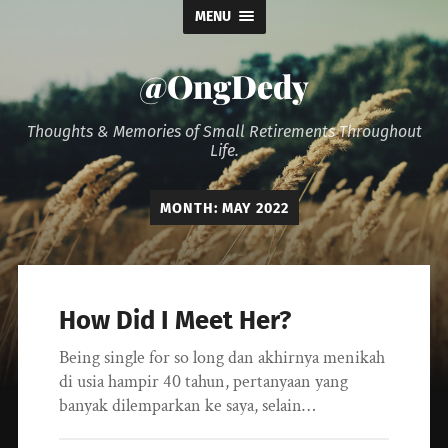
MENU
@OngDedy
Thoughts & Memories of Small Retirements Throughout
Life.
MONTH:
MAY 2022
How Did I Meet Her?
Being single for so long dan akhirnya menikah
di usia hampir 40 tahun, pertanyaan yang
banyak dilemparkan ke saya, selain…