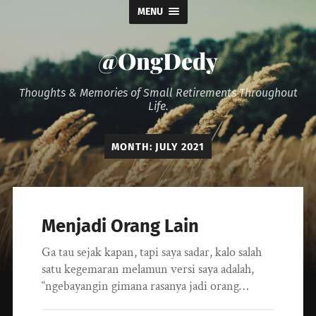
MENU
@OngDedy
Thoughts & Memories of Small Retirements Throughout
Life.
MONTH:
JULY 2021
Menjadi Orang Lain
Ga tau sejak kapan, tapi saya sadar, kalo salah
satu kegemaran melamun versi saya adalah,
“ngebayangin gimana rasanya jadi orang…