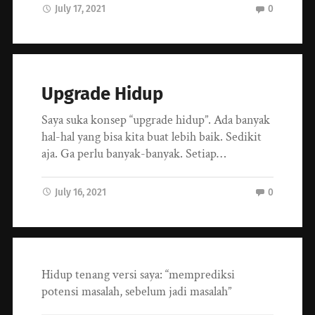
July 17, 2021
0
Upgrade Hidup
Saya suka konsep “upgrade hidup”. Ada banyak
hal-hal yang bisa kita buat lebih baik. Sedikit
aja. Ga perlu banyak-banyak. Setiap…
July 16, 2021
0
Hidup tenang versi saya: “memprediksi
potensi masalah, sebelum jadi masalah”