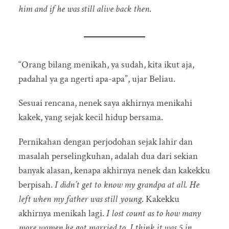
him and if he was still alive back then
.
“Orang bilang menikah, ya sudah, kita ikut aja,
padahal ya ga ngerti apa-apa”, ujar Beliau.
Sesuai rencana, nenek saya akhirnya menikahi
kakek, yang sejak kecil hidup bersama.
Pernikahan dengan perjodohan sejak lahir dan
masalah perselingkuhan, adalah dua dari sekian
banyak alasan, kenapa akhirnya nenek dan kakekku
berpisah.
I didn’t get to know my grandpa at all. He
left when my father was still young
. Kakekku
akhirnya menikah lagi.
I lost count as to how many
more women he got married to. I think it was 5 in