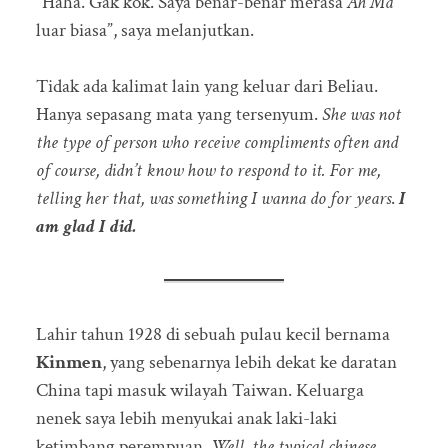
“Haha. Gak kok. Saya benar-benar merasa
Ah Ma
luar biasa”, saya melanjutkan.
Tidak ada kalimat lain yang keluar dari Beliau.
Hanya sepasang mata yang tersenyum.
She was not
the type of person who receive compliments often and
of course, didn’t know how to respond to it. For me,
telling her that, was something I wanna do for years
.
I
am glad I did.
Lahir tahun 1928 di sebuah pulau kecil bernama
Kinmen
, yang sebenarnya lebih dekat ke daratan
China tapi masuk wilayah Taiwan. Keluarga
nenek saya lebih menyukai anak laki-laki
ketimbang perempuan.
Well, the typical chinese