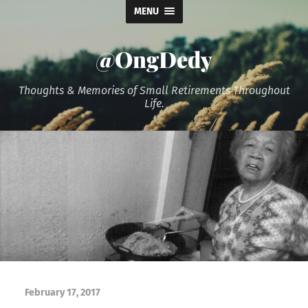
MENU
@OngDedy
Thoughts & Memories of Small Retirements Throughout
Life.
February 17, 2017