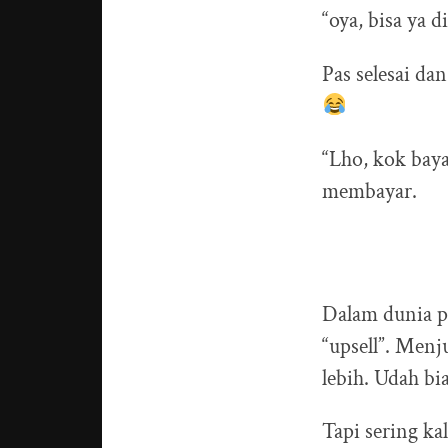
“oya, bisa ya 
Pas selesai da
“Lho, kok baya
membayar.
Dalam dunia pe
“upsell”. Men
lebih. Udah bi
Tapi sering ka