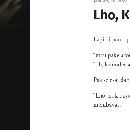
January 18, 2022
Lho, 
Lagi di panti 
“mau pake aro
“oh, lavender 
Pas selesai da
“Lho, kok baya
membayar.