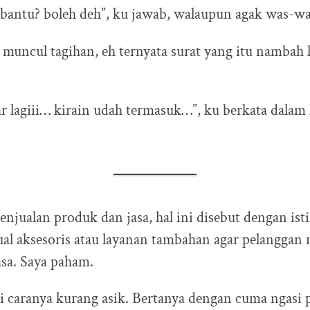
dibantu? boleh deh”, ku jawab, walaupun agak was-wa
n muncul tagihan, eh ternyata surat yang itu nambah l
r lagiii… kirain udah termasuk…”, ku berkata dalam 
njualan produk dan jasa, hal ini disebut dengan ist
jual aksesoris atau layanan tambahan agar pelangga
asa. Saya paham.
li caranya kurang asik. Bertanya dengan cuma ngasi p