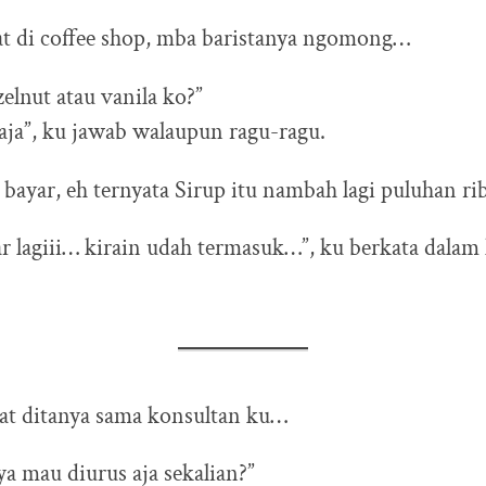
at di coffee shop, mba baristanya ngomong…
zelnut atau vanila ko?”
saja”, ku jawab walaupun ragu-ragu.
n bayar, eh ternyata Sirup itu nambah lagi puluhan ri
r lagiii… kirain udah termasuk…”, ku berkata dalam 
aat ditanya sama konsultan ku…
ya mau diurus aja sekalian?”