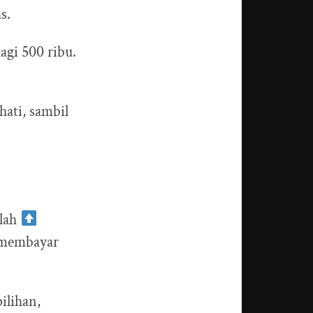
s.
agi 500 ribu.
hati, sambil
ilah
n membayar
ilihan,