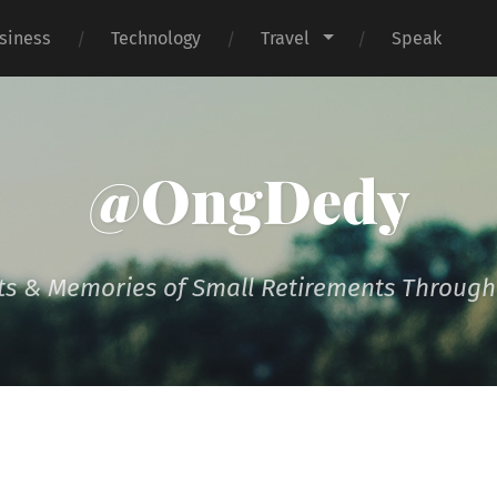
siness
Technology
Travel
Speak
@OngDedy
s & Memories of Small Retirements Througho