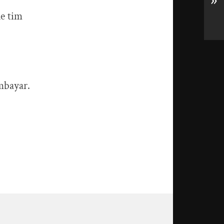
»
ke tim
mbayar.