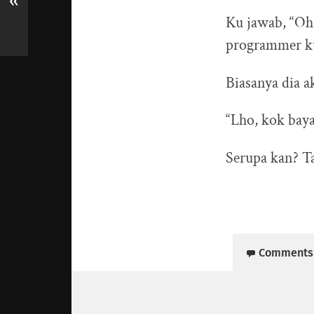
«
Ku jawab, “Oh 
programmer ku.
Biasanya dia 
“Lho, kok bay
Serupa kan? T
Comments