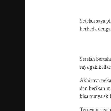
Setelah saya p
berbeda dengan
Setelah bertah
saya gak kelia
Akhirnya neka
dan berikan m
bisa punya ski
Ternyata saya 