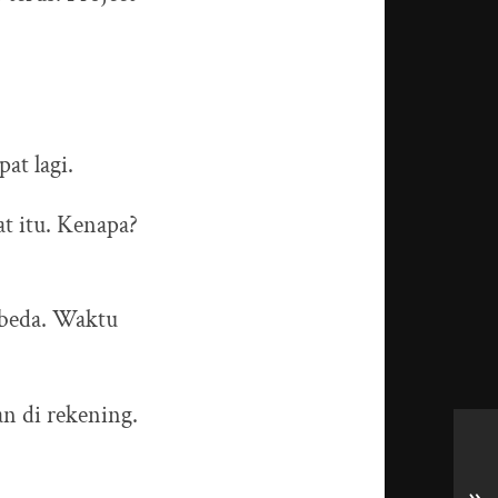
at lagi.
t itu. Kenapa?
rbeda. Waktu
an di rekening.