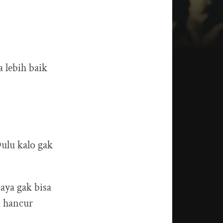
a lebih baik
Dulu kalo gak
saya gak bisa
h hancur