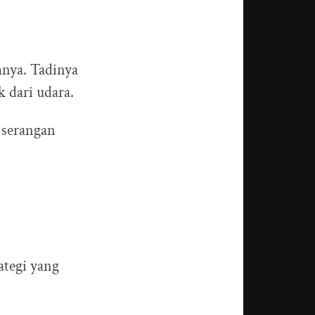
mnya. Tadinya
k dari udara.
a serangan
ategi yang