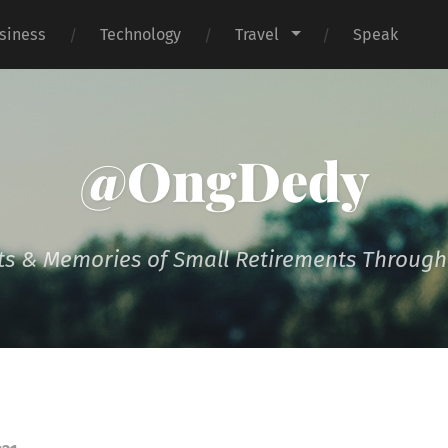
siness
Technology
Travel
Speak
@OngDedy
s & Memories of Small Retirements Througho