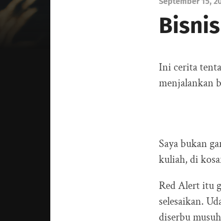
September 15, 2
Bisnis
Ini cerita ten
menjalankan b
Saya bukan gam
kuliah, di kos
Red Alert itu 
selesaikan. Ud
diserbu musuh