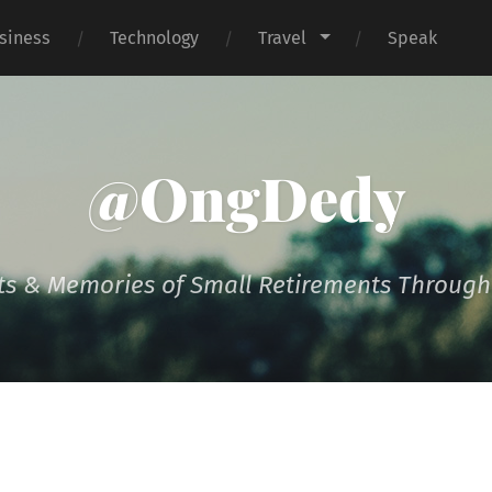
siness
Technology
Travel
Speak
@OngDedy
s & Memories of Small Retirements Througho