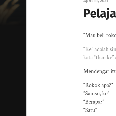
April 11, 2021
Pelaj
“Mau beli roko
“Ke” adalah si
kata “thau ke”
Mendengar itu
“Rokok apa?”
“Samsu, ke”
“Berapa?”
“Satu”