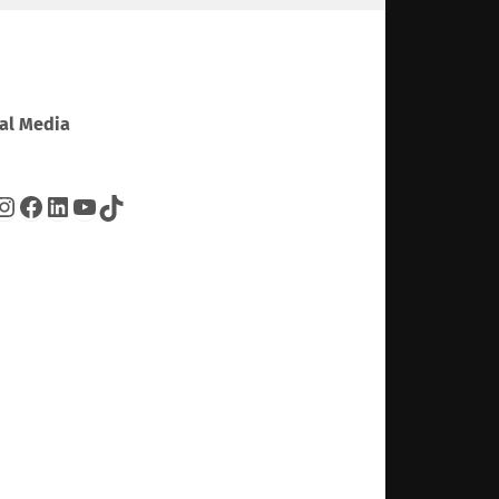
al Media
tter
Instagram
Facebook
LinkedIn
YouTube
TikTok