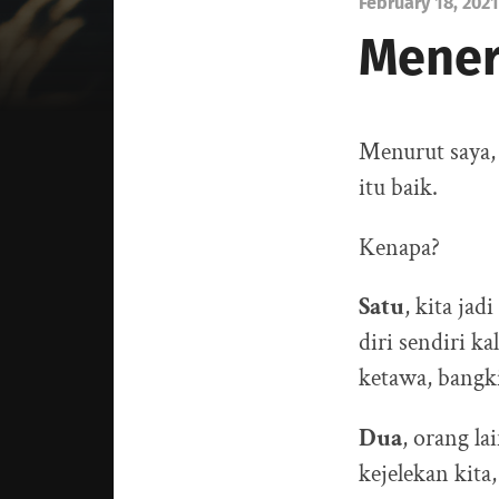
February 18, 2021
Mener
Menurut saya, 
itu baik.
Kenapa?
Satu
, kita jad
diri sendiri ka
ketawa, bangkit
Dua
, orang la
kejelekan kita