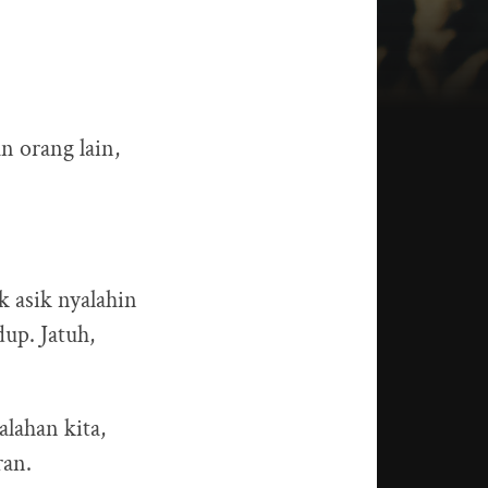
n orang lain,
k asik nyalahin
dup. Jatuh,
alahan kita,
ran.