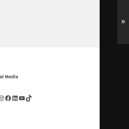
»
al Media
tter
Instagram
Facebook
LinkedIn
YouTube
TikTok