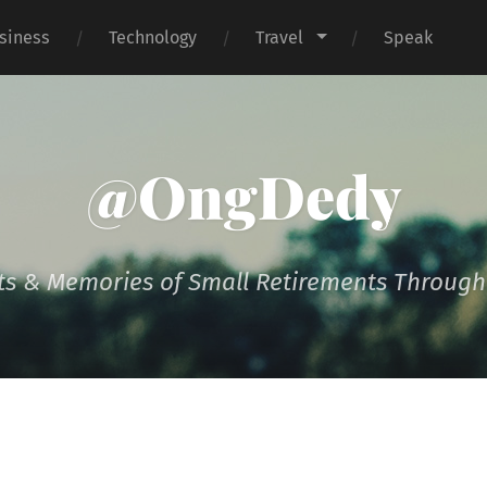
siness
Technology
Travel
Speak
@OngDedy
s & Memories of Small Retirements Througho