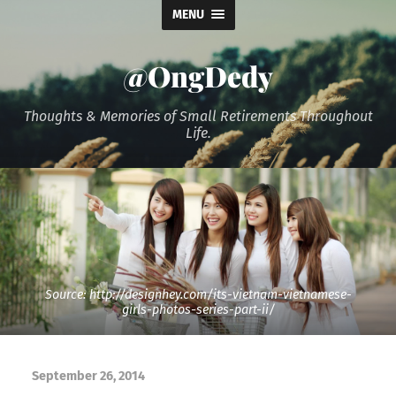
MENU
@OngDedy
Thoughts & Memories of Small Retirements Throughout
Life.
Source: http://designhey.com/its-vietnam-vietnamese-
girls-photos-series-part-ii/
September 26, 2014