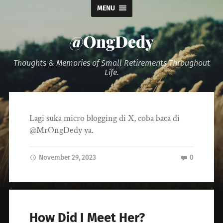
MENU
@OngDedy
Thoughts & Memories of Small Retirements Throughout
Life.
Lagi suka micro blogging di X, coba baca di
@MrOngDedy ya.
November 29, 2023
0
How Did I Meet Her?